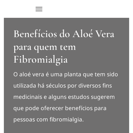
Skip
Toggle
to
Navigation
content
Home
Benefícios do Aloé Vera
para quem tem
Sobre Mim
Fibromialgia
Tratamentos
O aloé vera é uma planta que tem sido
utilizada há séculos por diversos fins
Loja
medicinais e alguns estudos sugerem
Blog
que pode oferecer benefícios para
pessoas com fibromialgia.
Contactar