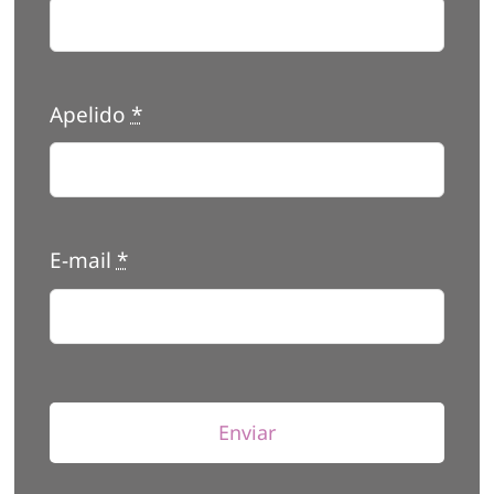
Apelido
*
E-mail
*
Enviar