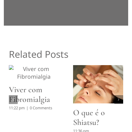
Related Posts
Viver com
Fibromialgia
11:22 pm
|
0 Comments
O que é o
Shiatsu?
11:36 pm