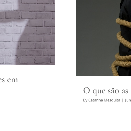
s em Doentes
O que
es em
O que são as
By
Catarina Mesquita
|
Jun