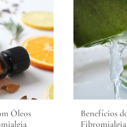
com Óleos
Benefíci
romialgia
om Óleos
Benefícios d
omialgia
Fibromialgia