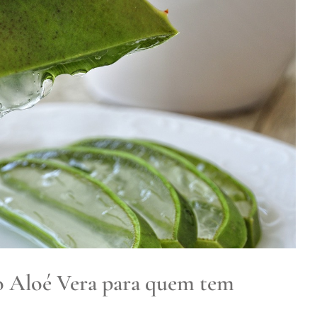
os do Aloé Vera para quem tem
Fibromialgia
Fibromialgia
o Aloé Vera para quem tem