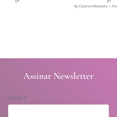
By
Catarina Mesquita
|
Out
Assinar Newsletter
Nome
*